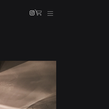
NEWS
PRODUCTS
PENDANT
BRACKET
TABLE / FLOOR
OTHERS
CUSTOM ORDER
ABOUT
SHOPPING GUIDE
STORES