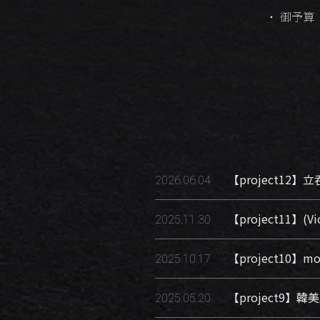
御予算
【project12】立
2026.06.04
【project11】(Vio
2025.11.30
【project10】mor
2025.10.17
【project9】
2025.05.20