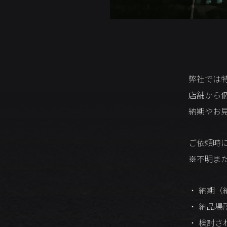
弊社では
店舗から
納期やお見
ご依頼時
※不明ま
納期（
納品場
検討さ