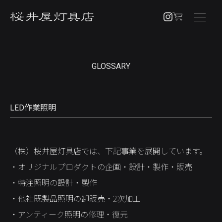
NEWS
GLOSSARY
PRODUCTS
PENDANT
LED作業照明
BRACKET
TABLE / FLOOR
（株）桜井屋灯具店では、下記事業を展開しています。
OTHERS
・オリジナルプロダクトの企画・設計・製作・販売
CUSTOM ORDER
・特注照明の設計・製作
ABOUT
・他社既製品照明の卸販売・2次加工
・アンティーク照明の修理・復元
SHOPPING GUIDE