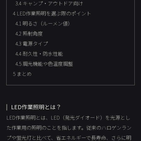
3.4
キャンプ・アウトドア向け
4
LED作業照明を選ぶ際のポイント
4.1
明るさ（ルーメン値）
4.2
照射角度
4.3
電源タイプ
4.4
耐久性・防水性能
4.5
調光機能や色温度調整
5
まとめ
LED作業照明とは？
LED作業照明とは、LED（発光ダイオード）を光源とし
た作業用の照明のことを指します。従来のハロゲンラン
プや蛍光灯と比べて、省エネルギーで長寿命、さらに明