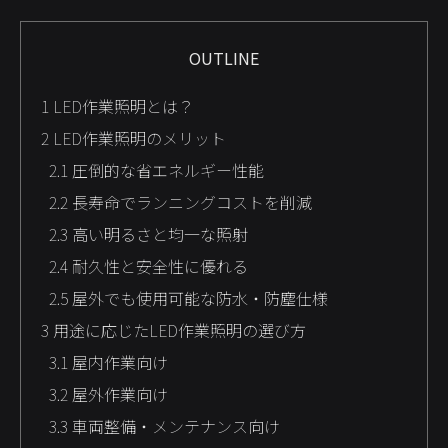
OUTLINE
1
LED作業照明とは？
2
LED作業照明のメリット
2.1
圧倒的な省エネルギー性能
2.2
長寿命でランニングコストを削減
2.3
高い明るさと均一な照射
2.4
耐久性と安全性に優れる
2.5
屋外でも使用可能な防水・防塵仕様
3
用途に応じたLED作業照明の選び方
3.1
屋内作業向け
3.2
屋外作業向け
3.3
車両整備・メンテナンス向け