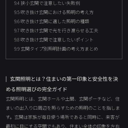
9.4
狭小玄関で注意したい失敗例
9.5
吹き抜け玄関における照明の考え方
9.6
吹き抜け玄関に適した照明の種類
9.7
吹き抜け玄関で光を行き渡らせる工夫
9.8
吹き抜け玄関で注意したいポイント
9.9
玄関タイプ別照明計画の考え方まとめ
玄関照明とは？住まいの第一印象と安全性を決
める照明選びの完全ガイド
玄関照明とは、玄関ホールや土間、玄関ポーチなど、住
まいの出入り口周辺を照らすための照明のことを指しま
す。玄関は家族が毎日使う場所であると同時に、来客が
最初に目にする空間でもあり、住まい全体の印象を左右