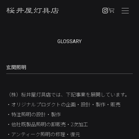
NEWS
GLOSSARY
PRODUCTS
PENDANT
玄関照明
BRACKET
TABLE / FLOOR
（株）桜井屋灯具店では、下記事業を展開しています。
OTHERS
・オリジナルプロダクトの企画・設計・製作・販売
CUSTOM ORDER
・特注照明の設計・製作
ABOUT
・他社既製品照明の卸販売・2次加工
・アンティーク照明の修理・復元
SHOPPING GUIDE