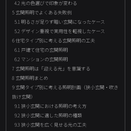
4.2
光の色選びで印象が変わる
5
玄関照明でよくある失敗例
5.1
明るさが足りず暗い玄関になったケース
5.2
デザイン重視で実用性を軽視したケース
6
住宅タイプ別に考える玄関照明の工夫
6.1
戸建て住宅の玄関照明
6.2
マンションの玄関照明
7
玄関照明は「迎える光」を意識する
8
玄関照明まとめ
9
玄関タイプ別に考える照明計画（狭小玄関・吹き
抜け玄関）
9.1
狭小玄関における照明の考え方
9.2
狭小玄関に適した照明の種類
9.3
狭小玄関を広く見せる光の工夫