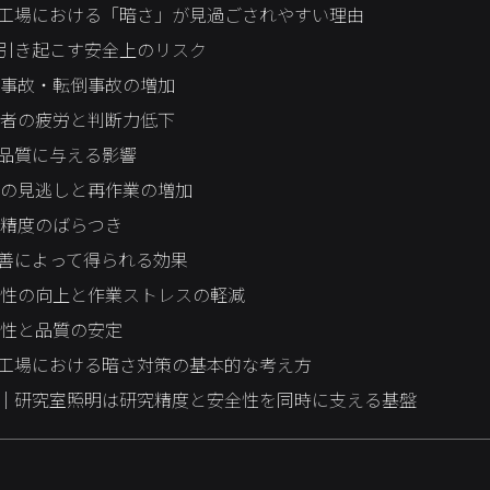
工場における「暗さ」が見過ごされやすい理由
引き起こす安全上のリスク
事故・転倒事故の増加
者の疲労と判断力低下
品質に与える影響
の見逃しと再作業の増加
精度のばらつき
善によって得られる効果
性の向上と作業ストレスの軽減
性と品質の安定
工場における暗さ対策の基本的な考え方
｜研究室照明は研究精度と安全性を同時に支える基盤