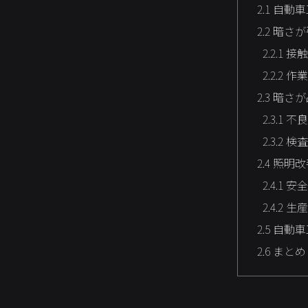
2.1
自動車
2.2
暗さが
2.2.1
接触
2.2.2
作業
2.3
暗さが
2.3.1
不良
2.3.2
検査
2.4
照明改
2.4.1
安全
2.4.2
生産
2.5
自動車
2.6
まとめ