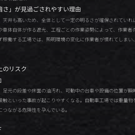
暗さ」が見過ごされやすい理由
、天井も高いため、全体として一定の明るさが確保されていれ
や車体自体が作る遮光、工程ごとの作業姿勢によって、作業者
ず稼働する工場では、照明環境の変化に作業者が慣れてしまい
。
上のリスク
加
、足元の段差や床面の油汚れ、可動中の台車や設備の位置が瞬
接触といった事故が起こりやすくなる。自動車工場では重量物
につながる危険性を孕んでいる。
下