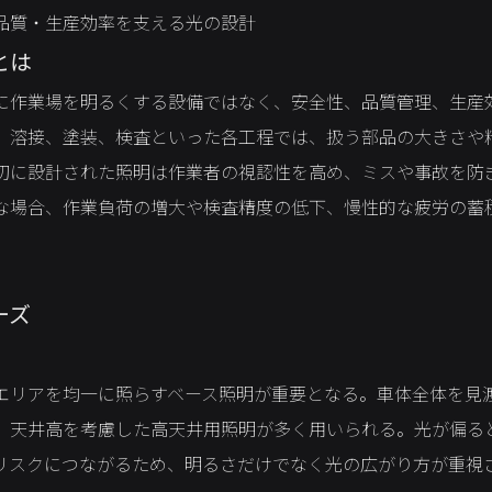
品質・生産効率を支える光の設計
とは
に作業場を明るくする設備ではなく、安全性、品質管理、生産
、溶接、塗装、検査といった各工程では、扱う部品の大きさや
切に設計された照明は作業者の視認性を高め、ミスや事故を防
な場合、作業負荷の増大や検査精度の低下、慢性的な疲労の蓄
ーズ
エリアを均一に照らすベース照明が重要となる。車体全体を見
、天井高を考慮した高天井用照明が多く用いられる。光が偏る
リスクにつながるため、明るさだけでなく光の広がり方が重視