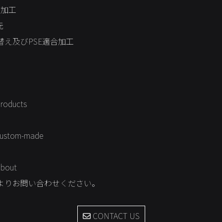
次加工
元
え及びPSE適合加工
products
/custom-made
about
よりお問い合わせください。
CONTACT US