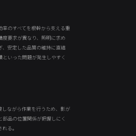
効率のすべてを根幹から支える重
精度要求が異なり、照明に求め
ぎ、安定した品質の維持に直結
積といった問題が発生しやすく
渡しながら作業を行うため、影が
と部品の位置関係が把握しにく
される。