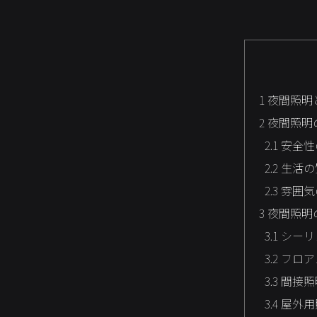
1
夜間照明
2
夜間照明
2.1
安全性
2.2
生活の
2.3
雰囲気
3
夜間照明
3.1
シーリ
3.2
フロア
3.3
間接照
3.4
屋外用