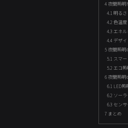
4
夜間照明
4.1
明るさ
4.2
色温度
4.3
エネル
4.4
デザイ
5
夜間照明
5.1
スマー
5.2
エコ照
6
夜間照明
6.1
LED照
6.2
ソーラ
6.3
センサ
7
まとめ