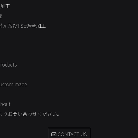
次加工
元
え及びPSE適合加工
products
/custom-made
about
よりお問い合わせください。
CONTACT US