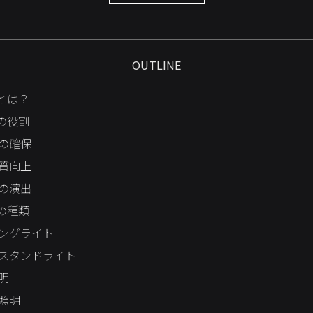
OUTLINE
とは？
の役割
の確保
質向上
の演出
の種類
ングライト
スタンドライト
明
照明