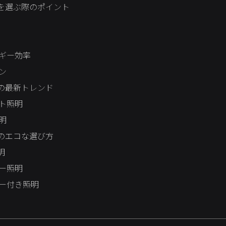
を選ぶ際のポイント
ギー効率
ン
の最新トレンド
ト照明
明
のエコな選び方
明
ー照明
ー付き照明