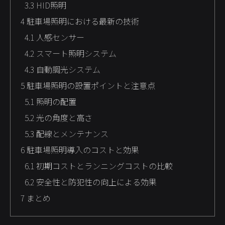
3.3
HID照明
4
駐車場照明における最新の技術
4.1
人感センサー
4.2
スマート照明システム
4.3
自動調光システム
5
駐車場照明の設置ポイントと注意点
5.1
照明の配置
5.2
光の角度と高さ
5.3
配線とメンテナンス
6
駐車場照明導入のコストと効果
6.1
初期コストとランニングコストの比較
6.2
安全性と防犯性の向上による効果
7
まとめ