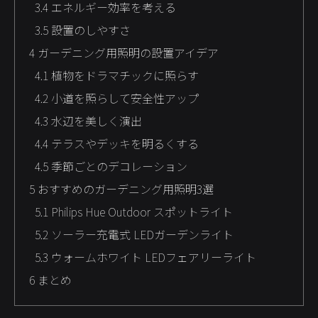
3.4
エネルギー効率を考える
3.5
設置のしやすさ
4
ガーデニング用照明の設置アイデア
4.1
植物をドラマチックに照らす
4.2
小道を照らして安全性アップ
4.3
水辺を美しく演出
4.4
テラスやデッキを明るくする
4.5
季節ごとのデコレーション
5
おすすめのガーデニング用照明3選
5.1
Philips Hue Outdoor スポットライト
5.2
ソーラー充電式 LEDガーデンライト
5.3
ウォームホワイト LEDフェアリーライト
6
まとめ