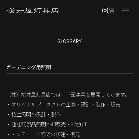
NEWS
GLOSSARY
PRODUCTS
PENDANT
ガーデニング用照明
BRACKET
TABLE / FLOOR
（株）桜井屋灯具店では、下記事業を展開しています。
OTHERS
・オリジナルプロダクトの企画・設計・製作・販売
CUSTOM ORDER
・特注照明の設計・製作
ABOUT
・他社既製品照明の卸販売・2次加工
・アンティーク照明の修理・復元
SHOPPING GUIDE