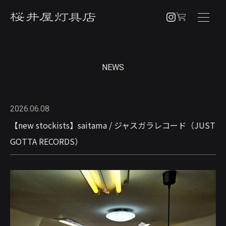
NEWS
NEWS
PRODUCTS
PENDANT
2026.06.08
BRACKET
【new stockists】saitama / ジャスガラレコード（JUST
TABLE / FLOOR
GOTTA RECORDS）
OTHERS
CUSTOM ORDER
ABOUT
SHOPPING GUIDE