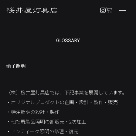
NEWS
GLOSSARY
PRODUCTS
PENDANT
硝子照明
BRACKET
TABLE / FLOOR
（株）桜井屋灯具店では、下記事業を展開しています。
OTHERS
・オリジナルプロダクトの企画・設計・製作・販売
CUSTOM ORDER
・特注照明の設計・製作
ABOUT
・他社既製品照明の卸販売・2次加工
・アンティーク照明の修理・復元
SHOPPING GUIDE